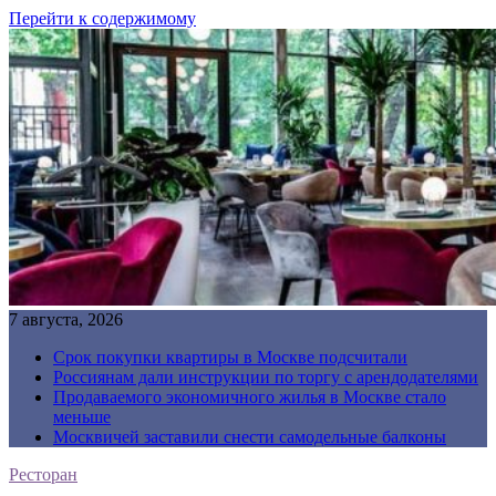
Перейти к содержимому
7 августа, 2026
Срок покупки квартиры в Москве подсчитали
Россиянам дали инструкции по торгу с арендодателями
Продаваемого экономичного жилья в Москве стало
меньше
Москвичей заставили снести самодельные балконы
Ресторан