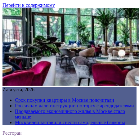
Перейти к содержимому
7 августа, 2026
Срок покупки квартиры в Москве подсчитали
Россиянам дали инструкции по торгу с арендодателями
Продаваемого экономичного жилья в Москве стало
меньше
Москвичей заставили снести самодельные балконы
Ресторан