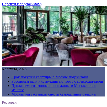
Перейти к содержимому
6 августа, 2026
Срок покупки квартиры в Москве подсчитали
Россиянам дали инструкции по торгу с арендодателями
Продаваемого экономичного жилья в Москве стало
меньше
Москвичей заставили снести самодельные балконы
Ресторан