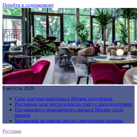
Перейти к содержимому
9 августа, 2026
Срок покупки квартиры в Москве подсчитали
Россиянам дали инструкции по торгу с арендодателями
Продаваемого экономичного жилья в Москве стало
меньше
Москвичей заставили снести самодельные балконы
Ресторан