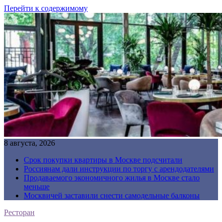
Перейти к содержимому
8 августа, 2026
Срок покупки квартиры в Москве подсчитали
Россиянам дали инструкции по торгу с арендодателями
Продаваемого экономичного жилья в Москве стало
меньше
Москвичей заставили снести самодельные балконы
Ресторан