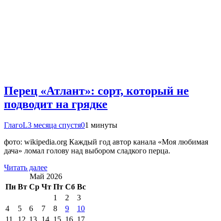
Перец «Атлант»: сорт, который не
подводит на грядке
ГлагоL
3 месяца спустя
0
1 минуты
фото: wikipedia.org Каждый год автор канала «Моя любимая
дача» ломал голову над выбором сладкого перца.
Читать далее
Май 2026
Пн
Вт
Ср
Чт
Пт
Сб
Вс
1
2
3
4
5
6
7
8
9
10
11
12
13
14
15
16
17