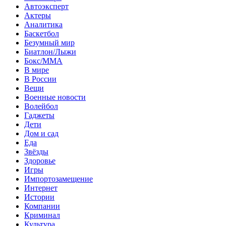
Автоэксперт
Актеры
Аналитика
Баскетбол
Безумный мир
Биатлон/Лыжи
Бокс/MMA
В мире
В России
Вещи
Военные новости
Волейбол
Гаджеты
Дети
Дом и сад
Еда
Звёзды
Здоровье
Игры
Импортозамещение
Интернет
Истории
Компании
Криминал
Культура