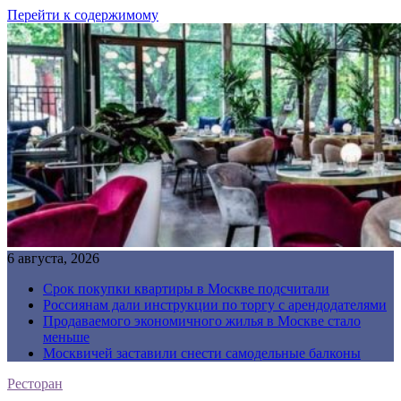
Перейти к содержимому
6 августа, 2026
Срок покупки квартиры в Москве подсчитали
Россиянам дали инструкции по торгу с арендодателями
Продаваемого экономичного жилья в Москве стало
меньше
Москвичей заставили снести самодельные балконы
Ресторан