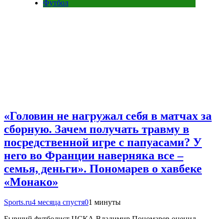
Футбол
«Головин не нагружал себя в матчах за
сборную. Зачем получать травму в
посредственной игре с папуасами? У
него во Франции наверняка все –
семья, деньги». Пономарев о хавбеке
«Монако»
Sports.ru
4 месяца спустя
0
1 минуты
Бывший футболист ЦСКА Владимир Пономарев оценил