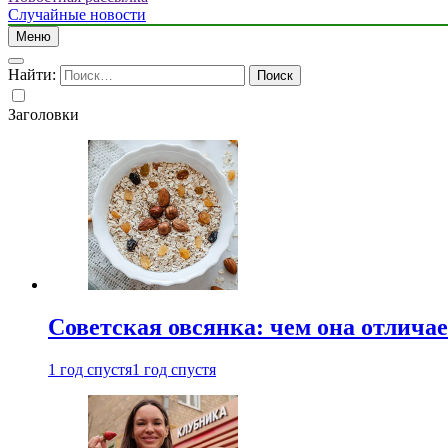
Случайные новости
Меню
Найти:
Заголовки
Советская овсянка: чем она отлича
1 год спустя
1 год спустя