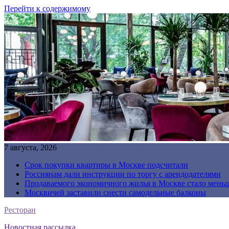
Перейти к содержимому
7 августа, 2026
Срок покупки квартиры в Москве подсчитали
Россиянам дали инструкции по торгу с арендодателями
Продаваемого экономичного жилья в Москве стало мень
Москвичей заставили снести самодельные балконы
Ресторан
Новостная рассылка